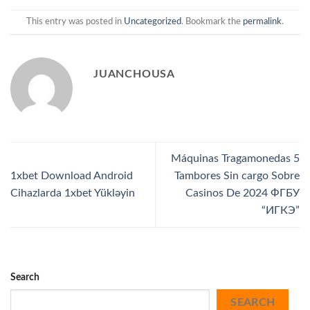
This entry was posted in
Uncategorized
. Bookmark the
permalink
.
JUANCHOUSA
Máquinas Tragamonedas 5
1xbet Download Android
Tambores Sin cargo Sobre
Cihazlarda 1xbet Yükləyin
Casinos De 2024 ФГБУ
“ИГКЭ”
Search
SEARCH