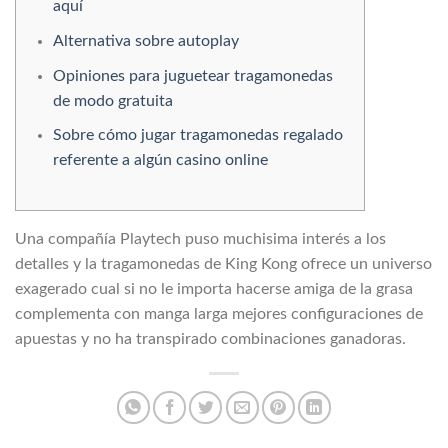
aquí
Alternativa sobre autoplay
Opiniones para juguetear tragamonedas
de modo gratuita
Sobre cómo jugar tragamonedas regalado
referente a algún casino online
Una compañía Playtech puso muchisima interés a los
detalles y la tragamonedas de King Kong ofrece un universo
exagerado cual si no le importa hacerse amiga de la grasa
complementa con manga larga mejores configuraciones de
apuestas y no ha transpirado combinaciones ganadoras.