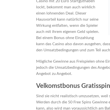
Casino mit 20 Euro Startguthaben
lockt, bekommt man auch wirklich
einen lohnenden Deal. Dieser
Hausvorteil kann natürlich nur seine
Wirkung entfalten, wenn die Spieler
auch mit ihrem eigenen Geld spielen.
Bei einem Bonus ohne Einzahlung
kann das Casino also davon ausgehen, dass 
den Umsatzbedingungen und zum Teil auch 
Mögliche Gewinne aus Freispielen ohne Einza
jedoch die Umsatzbedingungen des Angebots
Angebot zu Angebot.
Velkomstbonus Gratisspi
Sind sie nicht realistisch umzusetzen, weil
Werden durch die 50 Free Spins Gewinne erzi
kann, also wird man voraussichtlich am Bal