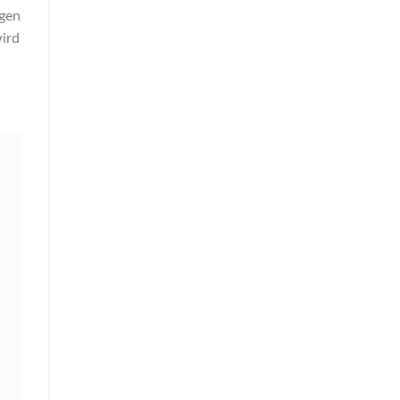
ngen
wird