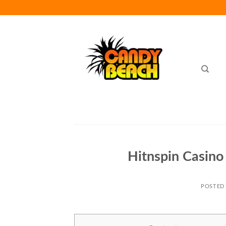
Skip
to
content
Hitnspin Casino
POSTED