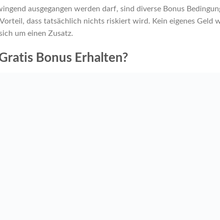
wingend ausgegangen werden darf, sind diverse Bonus Bedingu
orteil, dass tatsächlich nichts riskiert wird. Kein eigenes Geld 
 sich um einen Zusatz.
ratis Bonus Erhalten?