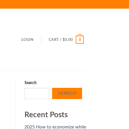
0
LOGIN
CART /
$
0.00
Search
SEARCH
Recent Posts
2025 How to economize while