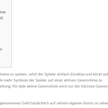
 How
50
us
a zu spielen, setzt der Spieler einfach Einsätze und klickt au
Je mehr Symbole der Spieler auf einer aktiven Gewinnlinie zu
zahlung.
Für jede aktive Gewinnlinie wird nur der höchste Gewin
 gewonnenes Geld tatsächlich auf seinem eigenen Konto zu sehe