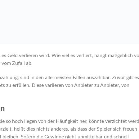
es Geld verlieren wird. Wie viel es verliert, hängt maßgeblich v
vom Zufall ab.
hlung, sind in den allermeisten Fällen auszahlbar. Zuvor gilt es
 zu erfüllen. Diese variieren von Anbieter zu Anbieter, von
nn
 sie so hoch liegen von der Häufigkeit her, könnte verzichtet wer
elt, heißt dies nichts anderes, als dass der Spieler sich freuen
l bleiben. Sofern die Gewinne nicht unmittelbar und schnell