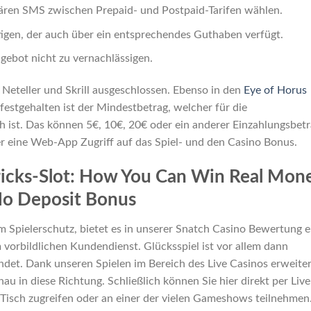
lären SMS zwischen Prepaid- und Postpaid-Tarifen wählen.
igen, der auch über ein entsprechendes Guthaben verfügt.
ebot nicht zu vernachlässigen.
Neteller und Skrill ausgeschlossen. Ebenso in den
Eye of Horus
stgehalten ist der Mindestbetrag, welcher für die
h ist. Das können 5€, 10€, 20€ oder ein anderer Einzahlungsbet
r eine Web-App Zugriff auf das Spiel- und den Casino Bonus.
ricks-Slot: How You Can Win Real Mon
No Deposit Bonus
m Spielerschutz, bietet es in unserer Snatch Casino Bewertung e
vorbildlichen Kundendienst. Glücksspiel ist vor allem dann
ndet. Dank unseren Spielen im Bereich des Live Casinos erweite
au in diese Richtung. Schließlich können Sie hier direkt per Live
-Tisch zugreifen oder an einer der vielen Gameshows teilnehmen