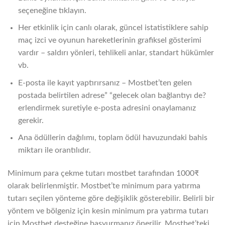
seçeneğine tıklayın.
Her etkinlik için canlı olarak, güncel istatistiklere sahip
maç izci ve oyunun hareketlerinin grafiksel gösterimi
vardır – saldırı yönleri, tehlikeli anlar, standart hükümler
vb.
E-posta ile kayıt yaptırırsanız – Mostbet’ten gelen
postada belirtilen adrese” “gelecek olan bağlantıyı de?
erlendirmek suretiyle e-posta adresini onaylamanız
gerekir.
Ana ödüllerin dağılımı, toplam ödül havuzundaki bahis
miktarı ile orantılıdır.
Minimum para çekme tutarı mostbet tarafından 1000₹
olarak belirlenmiştir. Mostbet’te minimum para yatırma
tutarı seçilen yönteme göre değişiklik gösterebilir. Belirli bir
yöntem ve bölgeniz için kesin minimum pra yatırma tutarı
için Mostbet desteğine başvurmanız önerilir. Mostbet’teki