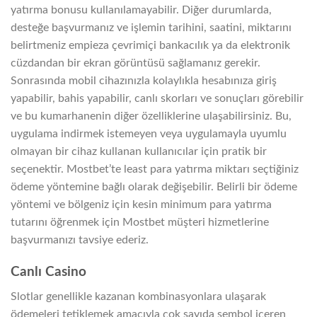
yatırma bonusu kullanılamayabilir. Diğer durumlarda,
desteğe başvurmanız ve işlemin tarihini, saatini, miktarını
belirtmeniz empieza çevrimiçi bankacılık ya da elektronik
cüzdandan bir ekran görüntüsü sağlamanız gerekir.
Sonrasında mobil cihazınızla kolaylıkla hesabınıza giriş
yapabilir, bahis yapabilir, canlı skorları ve sonuçları görebilir
ve bu kumarhanenin diğer özelliklerine ulaşabilirsiniz. Bu,
uygulama indirmek istemeyen veya uygulamayla uyumlu
olmayan bir cihaz kullanan kullanıcılar için pratik bir
seçenektir. Mostbet’te least para yatırma miktarı seçtiğiniz
ödeme yöntemine bağlı olarak değişebilir. Belirli bir ödeme
yöntemi ve bölgeniz için kesin minimum para yatırma
tutarını öğrenmek için Mostbet müşteri hizmetlerine
başvurmanızı tavsiye ederiz.
Canlı Casino
Slotlar genellikle kazanan kombinasyonlara ulaşarak
ödemeleri tetiklemek amacıyla çok sayıda sembol içeren