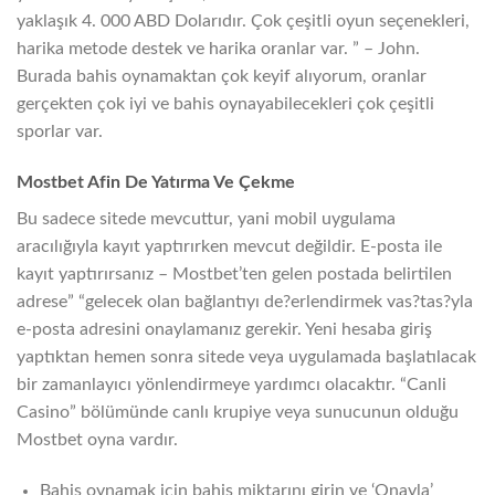
yaklaşık 4. 000 ABD Dolarıdır. Çok çeşitli oyun seçenekleri,
harika metode destek ve harika oranlar var. ” – John.
Burada bahis oynamaktan çok keyif alıyorum, oranlar
gerçekten çok iyi ve bahis oynayabilecekleri çok çeşitli
sporlar var.
Mostbet Afin De Yatırma Ve Çekme
Bu sadece sitede mevcuttur, yani mobil uygulama
aracılığıyla kayıt yaptırırken mevcut değildir. E-posta ile
kayıt yaptırırsanız – Mostbet’ten gelen postada belirtilen
adrese” “gelecek olan bağlantıyı de?erlendirmek vas?tas?yla
e-posta adresini onaylamanız gerekir. Yeni hesaba giriş
yaptıktan hemen sonra sitede veya uygulamada başlatılacak
bir zamanlayıcı yönlendirmeye yardımcı olacaktır. “Canli
Casino” bölümünde canlı krupiye veya sunucunun olduğu
Mostbet oyna vardır.
Bahis oynamak için bahis miktarını girin ve ‘Onayla’