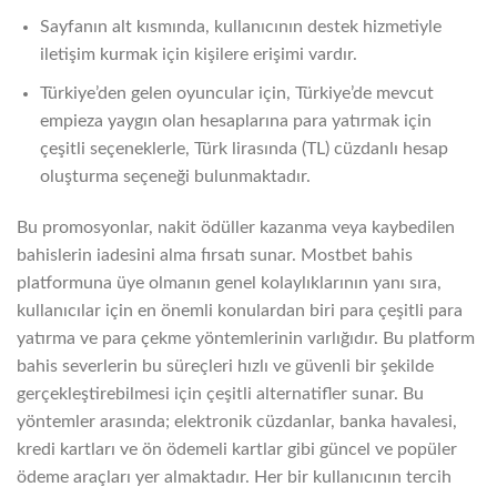
Sayfanın alt kısmında, kullanıcının destek hizmetiyle
iletişim kurmak için kişilere erişimi vardır.
Türkiye’den gelen oyuncular için, Türkiye’de mevcut
empieza yaygın olan hesaplarına para yatırmak için
çeşitli seçeneklerle, Türk lirasında (TL) cüzdanlı hesap
oluşturma seçeneği bulunmaktadır.
Bu promosyonlar, nakit ödüller kazanma veya kaybedilen
bahislerin iadesini alma fırsatı sunar. Mostbet bahis
platformuna üye olmanın genel kolaylıklarının yanı sıra,
kullanıcılar için en önemli konulardan biri para çeşitli para
yatırma ve para çekme yöntemlerinin varlığıdır. Bu platform
bahis severlerin bu süreçleri hızlı ve güvenli bir şekilde
gerçekleştirebilmesi için çeşitli alternatifler sunar. Bu
yöntemler arasında; elektronik cüzdanlar, banka havalesi,
kredi kartları ve ön ödemeli kartlar gibi güncel ve popüler
ödeme araçları yer almaktadır. Her bir kullanıcının tercih