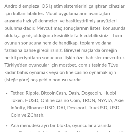
Android empieza iOS işletim sistemlerini çalıştıran cihazlar
için kullanılabilirler. Mobil uygulamaların avantajları
arasında hızlı yüklenmeleri ve basitleştirilmiş arayüzleri
bulunmaktadır. Mevcut maç sonuçlarının listesi konusunda
oldukça geniş olduğunu kesinlikle fark edebilirsiniz – hem
oyunun sonucuna hem de handikap, toplam ve daha
fazlasına bahse girebilirsiniz. Bireysel maçlarda örneğin
belirli periyotların sonucuna ilişkin özel bahisler mevcuttur.
Türkiye’den oyuncular için mostbet. com sitesinde TL’ye
kadar bahis oynamak veya on line casino oynamak için
(isteğe göre) hoş geldin bonusu vardır.
Tether, Ripple, BitcoinCash, Dash, Dogecoin, Huobi
Token, HUSD, Online casino Coin, TRON, NYATA, Axie
Infinity, Binance USD, DAI, Dexsport, TrueUSD, USD
Coin ve ZChash.
Ana menüdeki ayrı bir blokta, oyuncular arasında