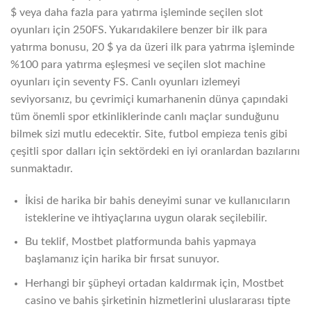
$ veya daha fazla para yatırma işleminde seçilen slot
oyunları için 250FS. Yukarıdakilere benzer bir ilk para
yatırma bonusu, 20 $ ya da üzeri ilk para yatırma işleminde
%100 para yatırma eşleşmesi ve seçilen slot machine
oyunları için seventy FS. Canlı oyunları izlemeyi
seviyorsanız, bu çevrimiçi kumarhanenin dünya çapındaki
tüm önemli spor etkinliklerinde canlı maçlar sunduğunu
bilmek sizi mutlu edecektir. Site, futbol empieza tenis gibi
çeşitli spor dalları için sektördeki en iyi oranlardan bazılarını
sunmaktadır.
İkisi de harika bir bahis deneyimi sunar ve kullanıcıların
isteklerine ve ihtiyaçlarına uygun olarak seçilebilir.
Bu teklif, Mostbet platformunda bahis yapmaya
başlamanız için harika bir fırsat sunuyor.
Herhangi bir şüpheyi ortadan kaldırmak için, Mostbet
casino ve bahis şirketinin hizmetlerini uluslararası tipte