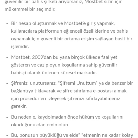
güvenilir bir bahis şirketi arıyorsanız, Mostbet sizin için
mükemmel bir seçimdir.
Bir hesap oluşturmak ve Mostbet’e giriş yapmak,
kullanıcılara platformun eğlenceli özelliklerine ve bahis
oynamak için güvenli bir ortama erişim sağlayan basit bir
işlemdir.
Mostbet, 2009’dan bu yana birçok ülkede faaliyet
gösteren ve cazip oyun koşullarına sahip güvenilir
bahisçi olarak ünlenen küresel markadır.
Şifrenizi unutursanız, “Şifremi Unuttum” ya da benzer bir
bağlantıya tıklayarak ve şifre sıfırlama e-postası almak
için prosedürleri izleyerek şifrenizi sıfırlayabilmeniz
gerekir.
Bu nedenle, kaydolmadan önce hüküm ve koşullarını
okuduğunuzdan emin olun.
Bu, bonusun büyüklüğü ve elde” “etmenin ne kadar kolay