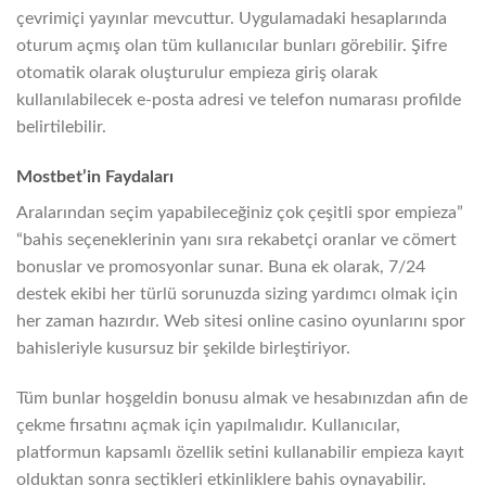
çevrimiçi yayınlar mevcuttur. Uygulamadaki hesaplarında
oturum açmış olan tüm kullanıcılar bunları görebilir. Şifre
otomatik olarak oluşturulur empieza giriş olarak
kullanılabilecek e-posta adresi ve telefon numarası profilde
belirtilebilir.
Mostbet’in Faydaları
Aralarından seçim yapabileceğiniz çok çeşitli spor empieza”
“bahis seçeneklerinin yanı sıra rekabetçi oranlar ve cömert
bonuslar ve promosyonlar sunar. Buna ek olarak, 7/24
destek ekibi her türlü sorunuzda sizing yardımcı olmak için
her zaman hazırdır. Web sitesi online casino oyunlarını spor
bahisleriyle kusursuz bir şekilde birleştiriyor.
Tüm bunlar hoşgeldin bonusu almak ve hesabınızdan afin de
çekme fırsatını açmak için yapılmalıdır. Kullanıcılar,
platformun kapsamlı özellik setini kullanabilir empieza kayıt
olduktan sonra seçtikleri etkinliklere bahis oynayabilir.