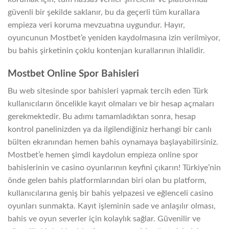
güvenli bir şekilde saklanır, bu da geçerli tüm kurallara
empieza veri koruma mevzuatına uygundur. Hayır,
oyuncunun Mostbet’e yeniden kaydolmasına izin verilmiyor,
bu bahis şirketinin çoklu kontenjan kurallarının ihlalidir.
Mostbet Online Spor Bahisleri
Bu web sitesinde spor bahisleri yapmak tercih eden Türk
kullanıcıların öncelikle kayıt olmaları ve bir hesap açmaları
gerekmektedir. Bu adımı tamamladıktan sonra, hesap
kontrol panelinizden ya da ilgilendiğiniz herhangi bir canlı
bülten ekranından hemen bahis oynamaya başlayabilirsiniz.
Mostbet’e hemen şimdi kaydolun empieza online spor
bahislerinin ve casino oyunlarının keyfini çıkarın! Türkiye’nin
önde gelen bahis platformlarından biri olan bu platform,
kullanıcılarına geniş bir bahis yelpazesi ve eğlenceli casino
oyunları sunmakta. Kayıt işleminin sade ve anlaşılır olması,
bahis ve oyun severler için kolaylık sağlar. Güvenilir ve