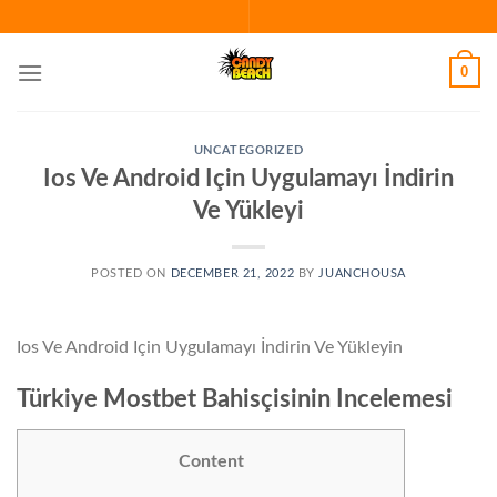
Skip
to
content
0
UNCATEGORIZED
Ios Ve Android Için Uygulamayı İndirin
Ve Yükleyi
POSTED ON
DECEMBER 21, 2022
BY
JUANCHOUSA
Ios Ve Android Için Uygulamayı İndirin Ve Yükleyin
Türkiye Mostbet Bahisçisinin Incelemesi
Content