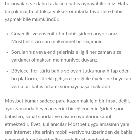
turnuvaları ve daha fazlasına bahis oynayabilirsiniz. Hatta
birçok maçta oldukça yüksek oranlarla favorilere bahis
yapmak bile mümkündür.
Güvenilir ve güvenilir bir bahis şirketi arıyorsanız,
Mostbet sizin için mükemmel bir seçimdir.
Sorularınız veya endişelerinizle ilgili her zaman size
yardımcı olmaktan memnuniyet duyarız.
Böylece, her türlü bahis ve oyun tutkununa hitap eden
bu platform, sürekli gelişen içeriği ile üyelerine heyecan
verici bir bahis ortamı sunmayı başarmaktadır.
Mostbet kumar sadece para kazanmak için bir fırsat değil,
aynı zamanda heyecan verici bir eğlencedir. Şirket spor
bahisleri, sanal sporlar ve casino oyunlarını kabul
etmektedir. Evet, kullanıcılar Mostbet uygulamasının yanı
sıra internet sitelerinin mobil versiyonu üzerinden de bahis
oynayabilir ve Mostbet’in sunduğu hizmetlerden