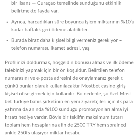
bir lisans — Curaçao temelinde sunduğunu etkinlik
belirtmekte fayda var.
Ayrıca, harcadıkları süre boyunca işlem miktarının %10’u
kadar haftalık geri ödeme alabilirler.
Burada biraz daha kişisel bilgi vermeniz gerekiyor –
telefon numarası, ikamet adresi, yaş.
Profilinizi doldurmak, hoşgeldin bonusu almak ve ilk ödeme
talebinizi yapmak için bir ön koşuldur. Belirtilen telefon
numarasını ve e-posta adresini de onaylamanız gerekir,
çünkü bunlar olarak kullanılacaktır Mostbet casino giriş
kişisel ofise girmek için kullanılır. Bu nedenle, şu özel Most
bet Türkiye bahis şirketinin en yeni ziyaretçileri için ilk para
yatırma da anında %100 sunduğu promosyonları alma iyi
fırsatı hediye vardır. Böyle bir teklifin maksimum tutarı
toplam hem hesaplarına afin de 2500 TRY hem sprained
ankle 250fs ulaşıyor miktar hesabı.