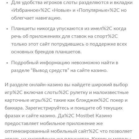
Для удобства игроков слоты разделяются и вкладки
«Избранное»%2C «Новые» и «Популярные»%2C но
облегчает навигацию.
Планшеты никогда упускаются из имел%2C когда
речь об приложениях для ставок на спорт%2C
только этот сайт потрудившись о поддержке всех
основных брендов планшетов.
Подробный информацию невозможно найти в
разделе “Вывод средств” на сайте казино.
И разделе онлайн-казино вы найдете широкий выбор
игр%2C включая слоты%2C рулетку и малоизвестные
карточные игры%2C такие как блэкджек%2C покер и
баккара. Зарегистрируйтесь и поищите об текущих
фразах и сайте казино. Да%2C Mostbet Казино
предоставляет мобильное приложение же
оптимизированный мобильный сайт%2C что позволяет
играть на смартфонах же планшетах. Которых методы