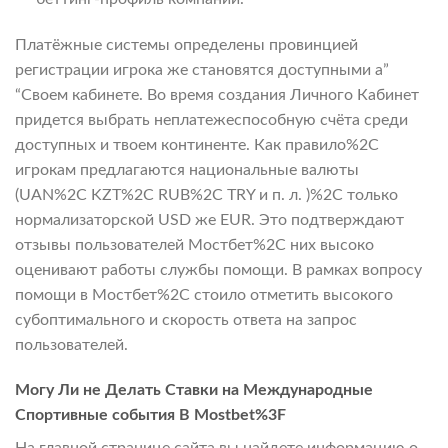
Платёжные системы определены провинцией
регистрации игрока же становятся доступными а”
“Своем кабинете. Во время создания Личного Кабинет
придется выбрать неплатежеспособную счёта среди
доступных и твоем континенте. Как правило%2C
игрокам предлагаются национальные валюты
(UAN%2C KZT%2C RUB%2C TRY и п. л. )%2C только
нормализаторской USD же EUR. Это подтверждают
отзывы пользователей Мостбет%2C них высоко
оценивают работы службы помощи. В рамках вопросу
помощи в Мостбет%2C стоило отметить высокого
субоптимального и скорость ответа на запрос
пользователей.
Могу Ли не Делать Ставки на Международные
Спортивные события В Mostbet%3F