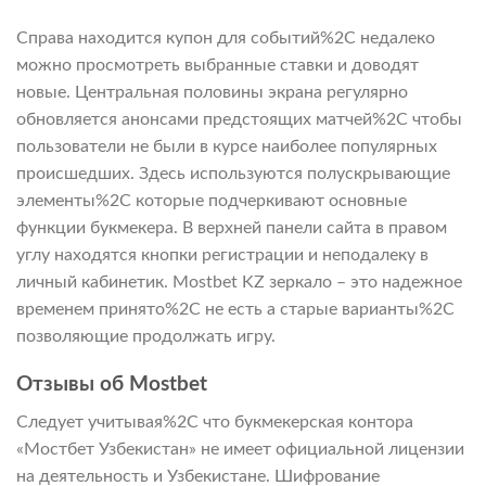
Справа находится купон для событий%2C недалеко
можно просмотреть выбранные ставки и доводят
новые. Центральная половины экрана регулярно
обновляется анонсами предстоящих матчей%2C чтобы
пользователи не были в курсе наиболее популярных
происшедших. Здесь используются полускрывающие
элементы%2C которые подчеркивают основные
функции букмекера. В верхней панели сайта в правом
углу находятся кнопки регистрации и неподалеку в
личный кабинетик. Mostbet KZ зеркало – это надежное
временем принято%2C не есть а старые варианты%2C
позволяющие продолжать игру.
Отзывы об Mostbet
Следует учитывая%2C что букмекерская контора
«Мостбет Узбекистан» не имеет официальной лицензии
на деятельность и Узбекистане. Шифрование