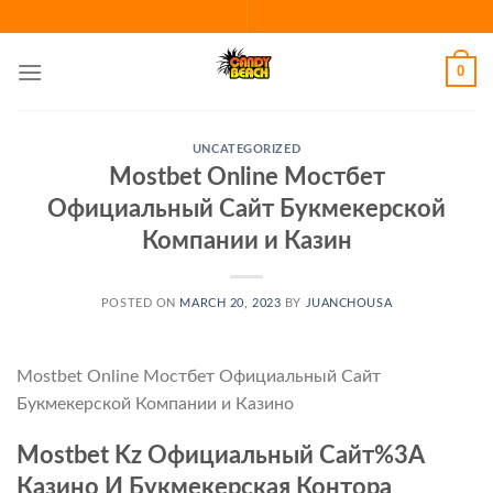
Skip
to
content
0
UNCATEGORIZED
Mostbet Online Мостбет
Официальный Сайт Букмекерской
Компании и Казин
POSTED ON
MARCH 20, 2023
BY
JUANCHOUSA
Mostbet Online Мостбет Официальный Сайт
Букмекерской Компании и Казино
Mostbet Kz Официальный Сайт%3A
Казино И Букмекерская Контора