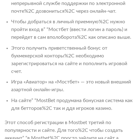
непрерывной службе поддержки по электронной
почте%2C дозвониться%2C через онлайн-чат.
Чтобы добраться в личный приемную%2C нужно
пройти вход в” “Мостбет (ввести логин а пароль) и
перейдет в сам вполоборота%2C как описано выше.
Этого получить приветственный бонус от
букмекерской конторы%2C необходимо
зарегистрироваться на сайте и пополнить игровой
счет.
Игра «Авиатор» на «Мостбет» — это новый внешний
азартной онлайн-игры.
На сайте” “MostBet продумана бонусная система как
для бетторов%2C так и ддя игроков казино.
Этот способ регистрации в Mostbet третий по
популярности и сайте. Для того%2C чтобы создать
аккаунт” “в Mostbet%2C просто зайдите на сайт а