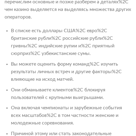
перечислим основные и позже разберем а деталях%2C
чем казино выделяется на выделяясь множества других
операторов.
В списке есть доллары США%2C евро%2C
британские рубли%2C российские рубли%2C
гривны%2C индийские рупии и%2C приятный
сюрприз%2C узбекистанские сумы.
Вы можете оценить форму команд%2C изучить
результаты личных встреч и другие факторы%2C
влияющие на исход матчей.
Они обманываете клиентов%2C блокируя
пользователей с крупными выигрышами.
Она включая чемпионаты и зарубежные события
всех масштабов%2C в том частности женские и
молодежные соревнования.
Причиной этому или стать законодательные