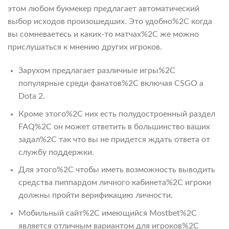
этом любом букмекер предлагает автоматический
выбор исходов произошедших. Это удобно%2C когда
вы сомневаетесь и каких-то матчах%2C же можно
прислушаться к мнению других игроков.
Зарухом предлагает различные игры%2C
популярные среди фанатов%2C включая CSGO а
Dota 2.
Кроме этого%2C них есть полудостроенный раздел
FAQ%2C он может ответить в большинство ваших
задал%2C так что вы не придется ждать ответа от
службу поддержки.
Для этого%2C чтобы иметь возможность выводить
средства пиппардом личного кабинета%2C игроки
должны пройти верификацию личности.
Мобильный сайт%2C имеющийся Mostbet%2C
является отличным вариантом для игроков%2C