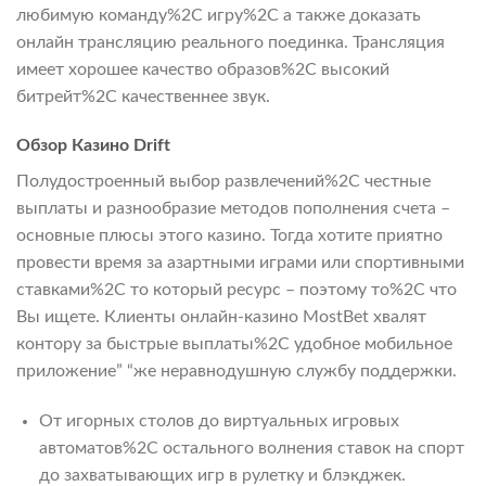
любимую команду%2C игру%2C а также доказать
онлайн трансляцию реального поединка. Трансляция
имеет хорошее качество образов%2C высокий
битрейт%2C качественнее звук.
Обзор Казино Drift
Полудостроенный выбор развлечений%2C честные
выплаты и разнообразие методов пополнения счета –
основные плюсы этого казино. Тогда хотите приятно
провести время за азартными играми или спортивными
ставками%2C то который ресурс – поэтому то%2C что
Вы ищете. Клиенты онлайн-казино MostBet хвалят
контору за быстрые выплаты%2C удобное мобильное
приложение” “же неравнодушную службу поддержки.
От игорных столов до виртуальных игровых
автоматов%2C остального волнения ставок на спорт
до захватывающих игр в рулетку и блэкджек.