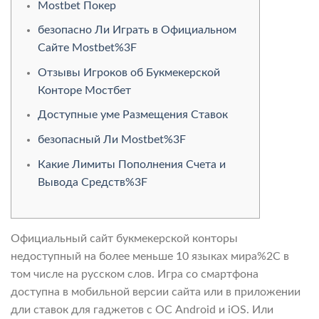
Mostbet Покер
безопасно Ли Играть в Официальном
Сайте Mostbet%3F
Отзывы Игроков об Букмекерской
Конторе Мостбет
Доступные уме Размещения Ставок
безопасный Ли Mostbet%3F
Какие Лимиты Пополнения Счета и
Вывода Средств%3F
Официальный сайт букмекерской конторы
недоступный на более меньше 10 языках мира%2C в
том числе на русском слов. Игра со смартфона
доступна в мобильной версии сайта или в приложении
дли ставок для гаджетов с ОС Android и iOS. Или