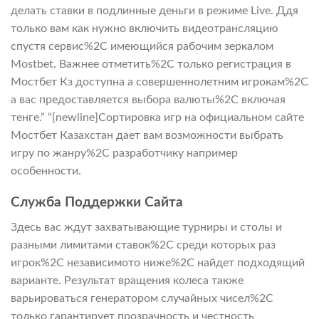
делать ставки в подлинные деньги в режиме Live. Ддя
только вам как нужно включить видеотрансляцию
спустя сервис%2C имеющийся рабочим зеркалом
Mostbet. Важнее отметить%2C только регистрация в
Мостбет Кз доступна а совершеннолетним игрокам%2C
а вас предоставляется выбора валюты%2C включая
тенге.” “[newline]Сортировка игр на официальном сайте
Мостбет Казахстан дает вам возможности выбрать
игру по жанру%2C разработчику например
особенности.
Служба Поддержки Сайта
Здесь вас ждут захватывающие турниры и столы и
разными лимитами ставок%2C среди которых раз
игрок%2C независимото ниже%2C найдет подходящий
варианте. Результат вращения колеса также
варьироваться генератором случайных чисел%2C
только гарантирует прозрачность и честность