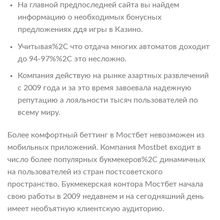
На главной предпоследней сайта вы найдем
информацию о необходимых бонусных
предложениях ддя игры в Казино.
Учитывая%2C что отдача многих автоматов доходит
до 94-97%%2C это несложно.
Компания действую на рынке азартных развлечений
с 2009 года и за это время завоевала надежную
репутацию а лояльности тысяч пользователей по
всему миру.
Более комфортный беттинг в Мостбет невозможен из
мобильных приложений. Компания Mostbet входит в
число более популярных букмекеров%2C динамичных
на пользователей из стран постсоветского
пространство. Букмекерская контора Мостбет начала
свою работы в 2009 недавнем и на сегодняшний день
имеет необъятную клиентскую аудиторию.