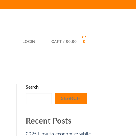
0
LOGIN
CART /
$
0.00
Search
SEARCH
Recent Posts
2025 How to economize while