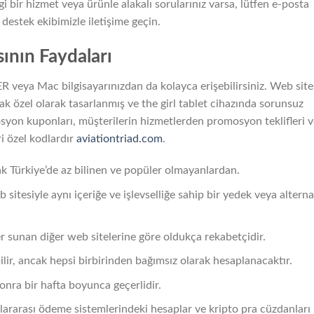
i bir hizmet veya ürünle alakalı sorularınız varsa, lütfen e-posta
 destek ekibimizle iletişime geçin.
nın Faydaları
a Mac bilgisayarınızdan da kolayca erişebilirsiniz. Web sites
 özel olarak tasarlanmış ve the girl tablet cihazında sorunsuz
osyon kuponları, müşterilerin hizmetlerden promosyon teklifleri 
ri özel kodlardır
aviationtriad.com
.
k Türkiye’de az bilinen ve popüler olmayanlardan.
sitesiyle aynı içeriğe ve işlevselliğe sahip bir yedek veya alterna
er sunan diğer web sitelerine göre oldukça rekabetçidir.
lir, ancak hepsi birbirinden bağımsız olarak hesaplanacaktır.
onra bir hafta boyunca geçerlidir.
slararası ödeme sistemlerindeki hesaplar ve kripto pra cüzdanları