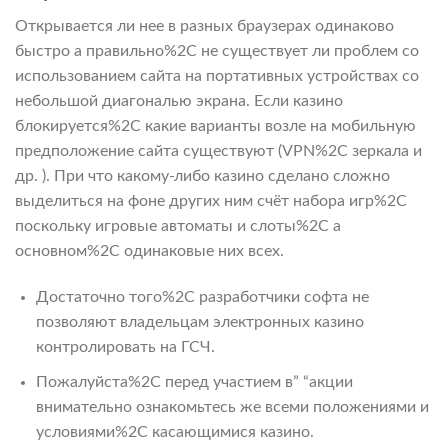
Открывается ли нее в разных браузерах одинаково
быстро а правильно%2C не существует ли проблем со
использованием сайта на портативных устройствах со
небольшой диагональю экрана. Если казино
блокируется%2C какие варианты возле на мобильную
предположение сайта существуют (VPN%2C зеркала и
др. ). При что какому-либо казино сделано сложно
выделиться на фоне других ним счёт набора игр%2C
поскольку игровые автоматы и слоты%2C а
основном%2C одинаковые них всех.
Достаточно того%2C разработчики софта не
позволяют владельцам электронных казино
контролировать на ГСЧ.
Пожалуйста%2C перед участием в” “акции
внимательно ознакомьтесь же всеми положениями и
условиями%2C касающимися казино.