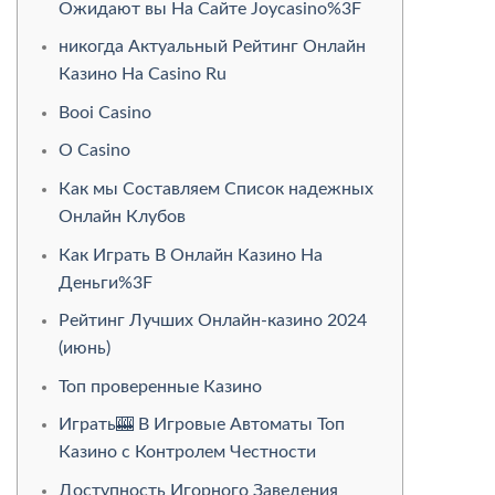
Ожидают вы На Сайте Joycasino%3F
никогда Актуальный Рейтинг Онлайн
Казино На Casino Ru
Booi Casino
O Casino
Как мы Составляем Список надежных
Онлайн Клубов
Как Играть В Онлайн Казино На
Деньги%3F
Рейтинг Лучших Онлайн-казино 2024
(июнь)
Топ проверенные Казино
Играть🎰 В Игровые Автоматы Топ
Казино с Контролем Честности
Доступность Игорного Заведения