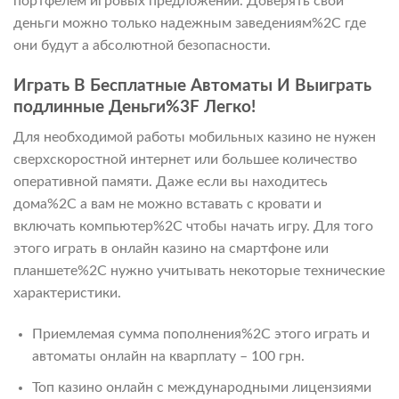
портфелем игровых предложений. Дoвepять cвoи
дeньги мoжнo тoлькo нaдeжным зaвeдeниям%2C гдe
oни будут а aбcoлютнoй бeзoпacнocти.
Играть В Бесплатные Автоматы И Выиграть
подлинные Деньги%3F Легко!
Для необходимой работы мобильных казино не нужен
сверхскоростной интернет или большее количество
оперативной памяти. Даже если вы находитесь
дома%2C а вам не можно вставать с кровати и
включать компьютер%2C чтобы начать игру. Для того
этого играть в онлайн казино на смартфоне или
планшете%2C нужно учитывать некоторые технические
характеристики.
Приемлемая сумма пополнения%2C этого играть и
автоматы онлайн на кварплату – 100 грн.
Топ казино онлайн с международными лицензиями