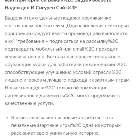
Надежден И Сигурен Сайт%3F
Выделяются отдельные подарки новичкам же
постоянным посетителям. Ддя начисления некоторых
поощрений следует ввести промокод или выполнить
них” “требования – подписаться на рассылку%2C
подтвердить мобильный или email%2C проходит
верификацию и п. Бесплатные профессиональные
обучающие курсы для работники онлайн-казино%2C
способствующие улучшению условий отрасли%2C
лишено игроков и лучшего подхода к азартным играм.
Новые площадки%2C только оформляющие
лицензионные документы%2C могут предложить
качественные услуги.
В известные казино игровые автоматы – это
печальные азартные игры%2C одна из которых
расскажет свою уникальную историю.