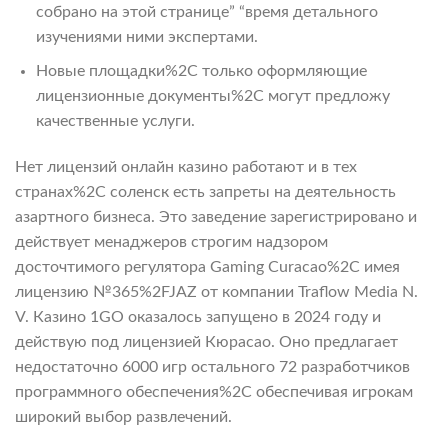
собрано на этой странице” “время детального
изучениями ними экспертами.
Новые площадки%2C только оформляющие
лицензионные документы%2C могут предложу
качественные услуги.
Нет лицензий онлайн казино работают и в тех
странах%2C соленск есть запреты на деятельность
азартного бизнеса. Это заведение зарегистрировано и
действует менаджеров строгим надзором
досточтимого регулятора Gaming Curacao%2C имея
лицензию №365%2FJAZ от компании Traflow Media N.
V. Казино 1GO оказалось запущено в 2024 году и
действую под лицензией Кюрасао. Оно предлагает
недостаточно 6000 игр остального 72 разработчиков
программного обеспечения%2C обеспечивая игрокам
широкий выбор развлечений.