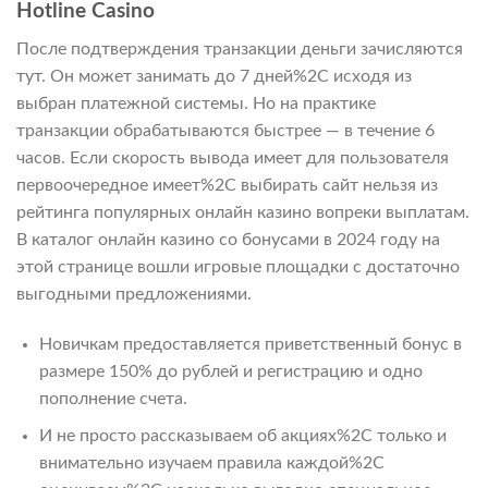
Hotline Casino
После подтверждения транзакции деньги зачисляются
тут. Он может занимать до 7 дней%2C исходя из
выбран платежной системы. Но на практике
транзакции обрабатываются быстрее — в течение 6
часов. Если скорость вывода имеет для пользователя
первоочередное имеет%2C выбирать сайт нельзя из
рейтинга популярных онлайн казино вопреки выплатам.
В каталог онлайн казино со бонусами в 2024 году на
этой странице вошли игровые площадки с достаточно
выгодными предложениями.
Новичкам предоставляется приветственный бонус в
размере 150% до рублей и регистрацию и одно
пополнение счета.
И не просто рассказываем об акциях%2C только и
внимательно изучаем правила каждой%2C