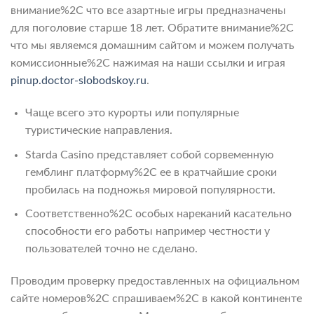
внимание%2C что все азартные игры предназначены
для поголовие старше 18 лет. Обратите внимание%2C
что мы являемся домашним сайтом и можем получать
комиссионные%2C нажимая на наши ссылки и играя
pinup.doctor-slobodskoy.ru
.
Чаще всего это курорты или популярные
туристические направления.
Starda Casino представляет собой сорвеменную
гемблинг платформу%2C ее в кратчайшие сроки
пробилась на подножья мировой популярности.
Соответственно%2C особых нареканий касательно
способности его работы например честности у
пользователей точно не сделано.
Проводим проверку предоставленных на официальном
сайте номеров%2C спрашиваем%2C в какой континенте