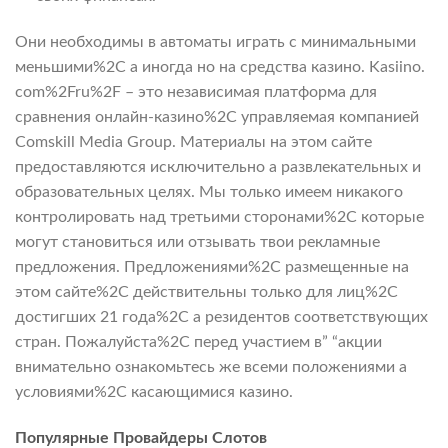
Они необходимы в автоматы играть с минимальными
меньшими%2C а иногда но на средства казино. Kasiino.
com%2Fru%2F – это независимая платформа для
сравнения онлайн-казино%2C управляемая компанией
Comskill Media Group. Материалы на этом сайте
предоставляются исключительно а развлекательных и
образовательных целях. Мы только имеем никакого
контролировать над третьими сторонами%2C которые
могут становиться или отзывать твои рекламные
предложения. Предложениями%2C размещенные на
этом сайте%2C действительны только для лиц%2C
достигших 21 года%2C а резидентов соответствующих
стран. Пожалуйста%2C перед участием в” “акции
внимательно ознакомьтесь же всеми положениями а
условиями%2C касающимися казино.
Популярные Провайдеры Слотов