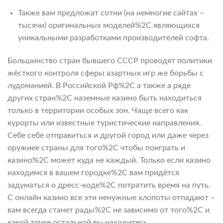
Также вам предложат сотни (на немногие сайтах –
тысячи) оригинальных моделей%2C являющихся
уникальными разработками производителей софта.
Большинство стран бывшего СССР проводят политики
жёсткого контроля сферы азартных игр же борьбы с
лудоманией. В Российской Рф%2C а также а ряде
других стран%2C наземные казино быть находиться
только в территории особых зон. Чаще всего как
курорты или известные туристические направления.
Себе себе отправиться и другой город или даже через
оружиее страны для того%2C чтобы поиграть и
казино%2C может куда не каждый. Только если казино
находимся в вашем городке%2C вам придётся
задуматься о дресс-коде%2C потратить время на путь.
С онлайн казино все эти ненужные хлопоты отпадают –
вам всегда станет рады%2C не зависимо от того%2C и
какой точке остальной вы находитесь.