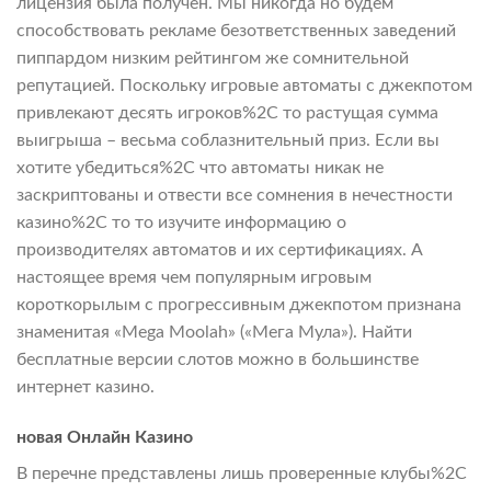
лицензия была получен. Мы никогда но будем
способствовать рекламе безответственных заведений
пиппардом низким рейтингом же сомнительной
репутацией. Поскольку игровые автоматы с джекпотом
привлекают десять игроков%2C то растущая сумма
выигрыша – весьма соблазнительный приз. Если вы
хотите убедиться%2C что автоматы никак не
заскриптованы и отвести все сомнения в нечестности
казино%2C то то изучите информацию о
производителях автоматов и их сертификациях. А
настоящее время чем популярным игровым
короткорылым с прогрессивным джекпотом признана
знаменитая «Mega Moolah» («Мега Мула»). Найти
бесплатные версии слотов можно в большинстве
интернет казино.
новая Онлайн Казино
В перечне представлены лишь проверенные клубы%2C