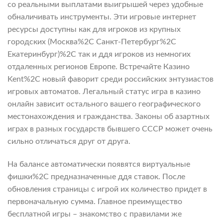
со реальными выплатами выигрышей через удобные
обналичивать инструменты. Эти игровые интернет
ресурсы доступны как для игроков из крупных
городских (Москва%2C Санкт-Петербург%2C
Екатеринбург)%2C так и ддя игроков из немногих
отдаленных регионов Европе. Встречайте Казино
Kent%2C новый фаворит среди российских энтузиастов
игровых автоматов. Легальный статус игра в казино
онлайн зависит остального вашего географического
местонахождения и гражданства. Законы об азартных
играх в разных государств бывшего СССР может очень
сильно отличаться друг от друга.
На балансе автоматически появятся виртуальные
фишки%2C предназначенные ддя ставок. После
обновления страницы с игрой их количество придет в
первоначальную сумма. Главное преимущество
бесплатной игры – знакомство с правилами же