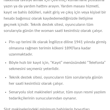
hakkında tavsiye almak için çevrimiçi kumarhane postasına
yazın ya da yardım hattını arayın. Yardım masası hizmeti,
kayıt ve bahis ödülleri, nakit giriş ve çıkış için veya kişisel bir
hesabı bağımsız olarak kaydedemediğinizde iletişime
geçmek içindir. Teknik destek sitesi, oyuncuların tüm
sorularıyla günün the woman saati kesintisiz olarak çalışır.
Pin-up terimi ilk olarak İngilizce diline 1941 yılında girmiş
olmasına rağmen terimin kökeni 1890’lara kadar
uzanmaktadır.
Böyle hızlı bir kayıt için, “Kayıt” menüsündeki “Telefonla”
sekmesini seçmeniz yeterlidir.
Teknik destek sitesi, oyuncuların tüm sorularıyla günün
her saati kesintisiz olarak çalışır.
Senaryolu slot makineleri yoktur, tüm oyun resmi yazılım
tedarikçilerinin sunucularından oynanır.
Slot makinelerindeki minimum bahislerin boyutları,