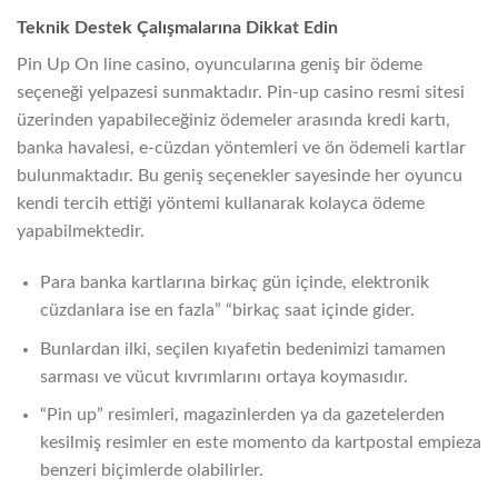
Teknik Destek Çalışmalarına Dikkat Edin
Pin Up On line casino, oyuncularına geniş bir ödeme
seçeneği yelpazesi sunmaktadır. Pin-up casino resmi sitesi
üzerinden yapabileceğiniz ödemeler arasında kredi kartı,
banka havalesi, e-cüzdan yöntemleri ve ön ödemeli kartlar
bulunmaktadır. Bu geniş seçenekler sayesinde her oyuncu
kendi tercih ettiği yöntemi kullanarak kolayca ödeme
yapabilmektedir.
Para banka kartlarına birkaç gün içinde, elektronik
cüzdanlara ise en fazla” “birkaç saat içinde gider.
Bunlardan ilki, seçilen kıyafetin bedenimizi tamamen
sarması ve vücut kıvrımlarını ortaya koymasıdır.
“Pin up” resimleri, magazinlerden ya da gazetelerden
kesilmiş resimler en este momento da kartpostal empieza
benzeri biçimlerde olabilirler.