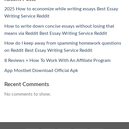
2025 How to economize while writing essays Best Essay
Writing Service Reddit
How to write down concise essays without losing that
means via Reddit Best Essay Writing Service Reddit
How do I keep away from spamming homework questions
on Reddit Best Essay Writing Service Reddit
8 Reviews + How To Work With An Affiliate Program
App Mostbet Download Official Apk
Recent Comments
No comments to show.