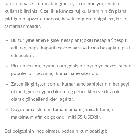
banka havalesi, e-cüzdan gibi çeşitli ödeme yöntemleri
kullanabilirsiniz. Özellikle kırmızı ruj kullanımının ön plana
çıktığı pin upward modası, havalı empieza dalgalı saçlar ile
tamamlanmalıdır.
Bu tür yinelenen kişisel hesaplar (çoklu hesaplar) tespit
edilirse, hepsi kapatılacak ve para yatırma hesapları iptal
edilecektir.
Pin-up casino, oyunculara geniş bir oyun yelpazesi sunan
popüler bir çevrimiçi kumarhane sitesidir.
Zaten ilk girişten sonra, kumarhane sahiplerinin her şeyi
olabildiğince uygun blooming getirdikleri ve düzenli
olarak güncellendikleri açıktır.
Doğrulama işlemini tamamlamamış misafirler için
maksimum afin de çekme limiti 55 USD’dir.
Bel bölgesinin ince olması, bedenin kum saati gibi