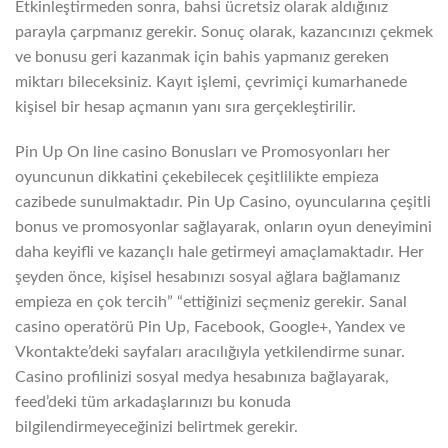
Etkinleştirmeden sonra, bahsi ücretsiz olarak aldığınız
parayla çarpmanız gerekir. Sonuç olarak, kazancınızı çekmek
ve bonusu geri kazanmak için bahis yapmanız gereken
miktarı bileceksiniz. Kayıt işlemi, çevrimiçi kumarhanede
kişisel bir hesap açmanın yanı sıra gerçekleştirilir.
Pin Up On line casino Bonusları ve Promosyonları her
oyuncunun dikkatini çekebilecek çeşitlilikte empieza
cazibede sunulmaktadır. Pin Up Casino, oyuncularına çeşitli
bonus ve promosyonlar sağlayarak, onların oyun deneyimini
daha keyifli ve kazançlı hale getirmeyi amaçlamaktadır. Her
şeyden önce, kişisel hesabınızı sosyal ağlara bağlamanız
empieza en çok tercih” “ettiğinizi seçmeniz gerekir. Sanal
casino operatörü Pin Up, Facebook, Google+, Yandex ve
Vkontakte’deki sayfaları aracılığıyla yetkilendirme sunar.
Casino profilinizi sosyal medya hesabınıza bağlayarak,
feed’deki tüm arkadaşlarınızı bu konuda
bilgilendirmeyeceğinizi belirtmek gerekir.