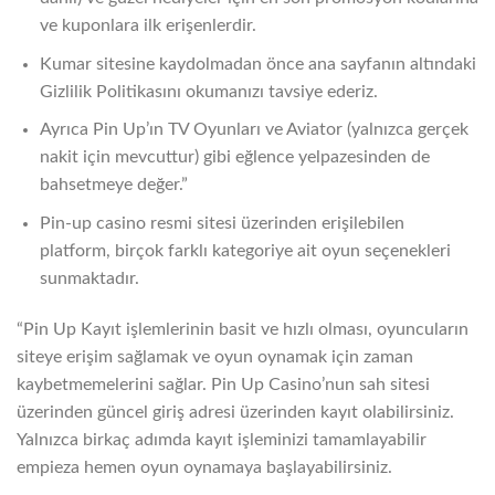
ve kuponlara ilk erişenlerdir.
Kumar sitesine kaydolmadan önce ana sayfanın altındaki
Gizlilik Politikasını okumanızı tavsiye ederiz.
Ayrıca Pin Up’ın TV Oyunları ve Aviator (yalnızca gerçek
nakit için mevcuttur) gibi eğlence yelpazesinden de
bahsetmeye değer.”
Pin-up casino resmi sitesi üzerinden erişilebilen
platform, birçok farklı kategoriye ait oyun seçenekleri
sunmaktadır.
“Pin Up Kayıt işlemlerinin basit ve hızlı olması, oyuncuların
siteye erişim sağlamak ve oyun oynamak için zaman
kaybetmemelerini sağlar. Pin Up Casino’nun sah sitesi
üzerinden güncel giriş adresi üzerinden kayıt olabilirsiniz.
Yalnızca birkaç adımda kayıt işleminizi tamamlayabilir
empieza hemen oyun oynamaya başlayabilirsiniz.