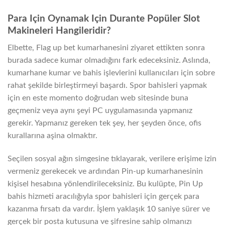
Para Için Oynamak Için Durante Popüler Slot
Makineleri Hangileridir?
Elbette, Flag up bet kumarhanesini ziyaret ettikten sonra
burada sadece kumar olmadığını fark edeceksiniz. Aslında,
kumarhane kumar ve bahis işlevlerini kullanıcıları için sobre
rahat şekilde birleştirmeyi başardı. Spor bahisleri yapmak
için en este momento doğrudan web sitesinde buna
geçmeniz veya aynı şeyi PC uygulamasında yapmanız
gerekir. Yapmanız gereken tek şey, her şeyden önce, ofis
kurallarına aşina olmaktır.
Seçilen sosyal ağın simgesine tıklayarak, verilere erişime izin
vermeniz gerekecek ve ardından Pin-up kumarhanesinin
kişisel hesabına yönlendirileceksiniz. Bu kulüpte, Pin Up
bahis hizmeti aracılığıyla spor bahisleri için gerçek para
kazanma fırsatı da vardır. İşlem yaklaşık 10 saniye sürer ve
gerçek bir posta kutusuna ve şifresine sahip olmanızı