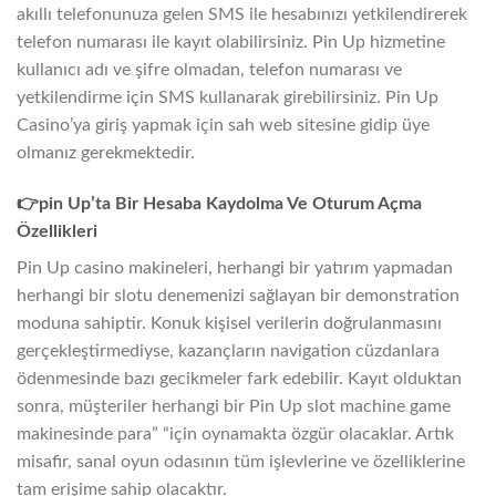
akıllı telefonunuza gelen SMS ile hesabınızı yetkilendirerek
telefon numarası ile kayıt olabilirsiniz. Pin Up hizmetine
kullanıcı adı ve şifre olmadan, telefon numarası ve
yetkilendirme için SMS kullanarak girebilirsiniz. Pin Up
Casino’ya giriş yapmak için sah web sitesine gidip üye
olmanız gerekmektedir.
👉pin Up’ta Bir Hesaba Kaydolma Ve Oturum Açma
Özellikleri
Pin Up casino makineleri, herhangi bir yatırım yapmadan
herhangi bir slotu denemenizi sağlayan bir demonstration
moduna sahiptir. Konuk kişisel verilerin doğrulanmasını
gerçekleştirmediyse, kazançların navigation cüzdanlara
ödenmesinde bazı gecikmeler fark edebilir. Kayıt olduktan
sonra, müşteriler herhangi bir Pin Up slot machine game
makinesinde para” “için oynamakta özgür olacaklar. Artık
misafir, sanal oyun odasının tüm işlevlerine ve özelliklerine
tam erişime sahip olacaktır.