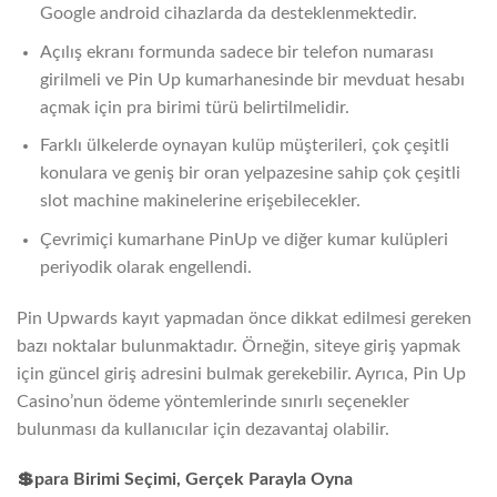
Google android cihazlarda da desteklenmektedir.
Açılış ekranı formunda sadece bir telefon numarası
girilmeli ve Pin Up kumarhanesinde bir mevduat hesabı
açmak için pra birimi türü belirtilmelidir.
Farklı ülkelerde oynayan kulüp müşterileri, çok çeşitli
konulara ve geniş bir oran yelpazesine sahip çok çeşitli
slot machine makinelerine erişebilecekler.
Çevrimiçi kumarhane PinUp ve diğer kumar kulüpleri
periyodik olarak engellendi.
Pin Upwards kayıt yapmadan önce dikkat edilmesi gereken
bazı noktalar bulunmaktadır. Örneğin, siteye giriş yapmak
için güncel giriş adresini bulmak gerekebilir. Ayrıca, Pin Up
Casino’nun ödeme yöntemlerinde sınırlı seçenekler
bulunması da kullanıcılar için dezavantaj olabilir.
💲para Birimi Seçimi, Gerçek Parayla Oyna