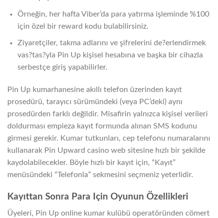
Örneğin, her hafta Viber’da para yatırma işleminde %100
için özel bir reward kodu bulabilirsiniz.
Ziyaretçiler, takma adlarını ve şifrelerini de?erlendirmek
vas?tas?yla Pin Up kişisel hesabına ve başka bir cihazla
serbestçe giriş yapabilirler.
Pin Up kumarhanesine akıllı telefon üzerinden kayıt
prosedürü, tarayıcı sürümündeki (veya PC’deki) aynı
prosedürden farklı değildir. Misafirin yalnızca kişisel verileri
doldurması empieza kayıt formunda alınan SMS kodunu
girmesi gerekir. Kumar tutkunları, cep telefonu numaralarını
kullanarak Pin Upward casino web sitesine hızlı bir şekilde
kaydolabilecekler. Böyle hızlı bir kayıt için, “Kayıt”
menüsündeki “Telefonla” sekmesini seçmeniz yeterlidir.
Kayıttan Sonra Para Için Oyunun Özellikleri
Üyeleri, Pin Up online kumar kulübü operatöründen cömert