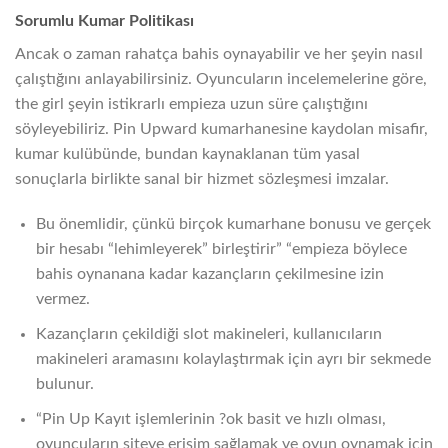
Sorumlu Kumar Politikası
Ancak o zaman rahatça bahis oynayabilir ve her şeyin nasıl
çalıştığını anlayabilirsiniz. Oyuncuların incelemelerine göre,
the girl şeyin istikrarlı empieza uzun süre çalıştığını
söyleyebiliriz. Pin Upward kumarhanesine kaydolan misafir,
kumar kulübünde, bundan kaynaklanan tüm yasal
sonuçlarla birlikte sanal bir hizmet sözleşmesi imzalar.
Bu önemlidir, çünkü birçok kumarhane bonusu ve gerçek
bir hesabı “lehimleyerek” birleştirir” “empieza böylece
bahis oynanana kadar kazançların çekilmesine izin
vermez.
Kazançların çekildiği slot makineleri, kullanıcıların
makineleri aramasını kolaylaştırmak için ayrı bir sekmede
bulunur.
“Pin Up Kayıt işlemlerinin ?ok basit ve hızlı olması,
oyuncuların siteye erişim sağlamak ve oyun oynamak için