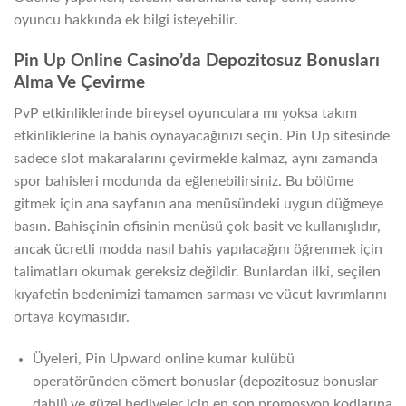
oyuncu hakkında ek bilgi isteyebilir.
Pin Up Online Casino’da Depozitosuz Bonusları
Alma Ve Çevirme
PvP etkinliklerinde bireysel oyunculara mı yoksa takım
etkinliklerine la bahis oynayacağınızı seçin. Pin Up sitesinde
sadece slot makaralarını çevirmekle kalmaz, aynı zamanda
spor bahisleri modunda da eğlenebilirsiniz. Bu bölüme
gitmek için ana sayfanın ana menüsündeki uygun düğmeye
basın. Bahisçinin ofisinin menüsü çok basit ve kullanışlıdır,
ancak ücretli modda nasıl bahis yapılacağını öğrenmek için
talimatları okumak gereksiz değildir. Bunlardan ilki, seçilen
kıyafetin bedenimizi tamamen sarması ve vücut kıvrımlarını
ortaya koymasıdır.
Üyeleri, Pin Upward online kumar kulübü
operatöründen cömert bonuslar (depozitosuz bonuslar
dahil) ve güzel hediyeler için en son promosyon kodlarına