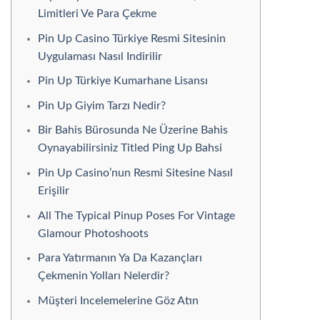
Limitleri Ve Para Çekme
Pin Up Casino Türkiye Resmi Sitesinin
Uygulaması Nasıl Indirilir
Pin Up Türkiye Kumarhane Lisansı
Pin Up Giyim Tarzı Nedir?
Bir Bahis Bürosunda Ne Üzerine Bahis
Oynayabilirsiniz Titled Ping Up Bahsi
Pin Up Casino’nun Resmi Sitesine Nasıl
Erişilir
All The Typical Pinup Poses For Vintage
Glamour Photoshoots
Para Yatırmanın Ya Da Kazançları
Çekmenin Yolları Nelerdir?
Müşteri Incelemelerine Göz Atın