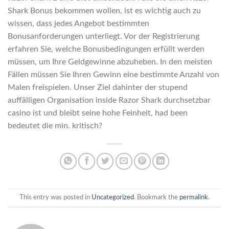
Shark Bonus bekommen wollen, ist es wichtig auch zu
wissen, dass jedes Angebot bestimmten
Bonusanforderungen unterliegt. Vor der Registrierung
erfahren Sie, welche Bonusbedingungen erfüllt werden
müssen, um Ihre Geldgewinne abzuheben. In den meisten
Fällen müssen Sie Ihren Gewinn eine bestimmte Anzahl von
Malen freispielen. Unser Ziel dahinter der stupend
auffälligen Organisation inside Razor Shark durchsetzbar
casino ist und bleibt seine hohe Feinheit, had been
bedeutet die min. kritisch?
This entry was posted in
Uncategorized
. Bookmark the
permalink
.