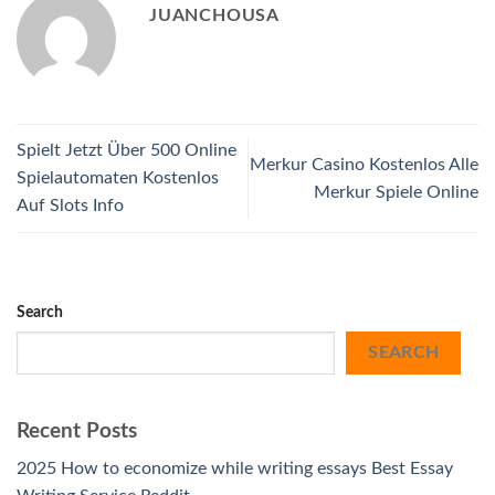
JUANCHOUSA
Spielt Jetzt Über 500 Online
Merkur Casino Kostenlos Alle
Spielautomaten Kostenlos
Merkur Spiele Online
Auf Slots Info
Search
SEARCH
Recent Posts
2025 How to economize while writing essays Best Essay