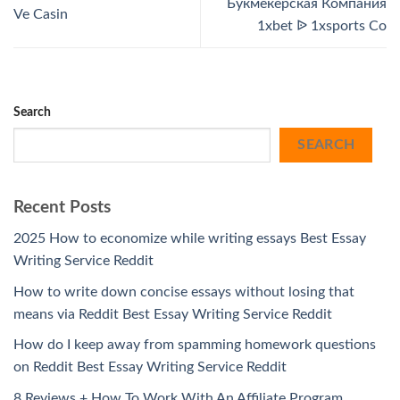
Букмекерская Компания
Ve Casin
1xbet ᐉ 1xsports Co
Search
SEARCH
Recent Posts
2025 How to economize while writing essays Best Essay
Writing Service Reddit
How to write down concise essays without losing that
means via Reddit Best Essay Writing Service Reddit
How do I keep away from spamming homework questions
on Reddit Best Essay Writing Service Reddit
8 Reviews + How To Work With An Affiliate Program