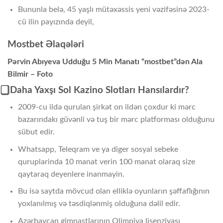
Bununla belə, 45 yaşlı mütəxəssis yeni vəzifəsinə 2023-
cü ilin payızında deyil,
Mostbet Əlaqələri
Pərvin Abıyeva Udduğu 5 Min Manatı “mostbet”dən Ala
Bilmir – Foto
⃣ Daha Yaxşı Sol Kazino Slotları Hansılardır?
2009-cu ildə qurulan şirkət on ildən çoxdur ki mərc
bazarındakı güvənli və tuş bir mərc platforması olduğunu
sübut edir.
Whatsapp, Teleqram ve ya diger sosyal sebeke
quruplarinda 10 manat verin 100 manat olaraq size
qaytaraq deyenlere inanmayin.
Bu isə saytda mövcud olan elliklə oyunların şəffaflığının
yoxlanılmış və təsdiqlənmiş olduğuna dəlil edir.
Azərbaycan gimnastlarının Olimpiya lisenziyası