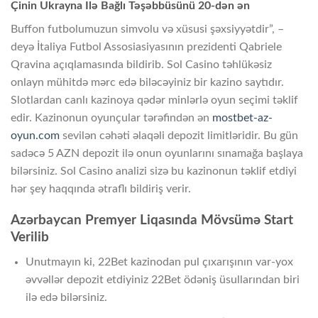
Çinin Ukrayna Ilə Bağlı Təşəbbüsünü 20-dən ən
Buffon futbolumuzun simvolu və xüsusi şəxsiyyətdir”, –
deyə İtaliya Futbol Assosiasiyasının prezidenti Qabriele
Qravina açıqlamasında bildirib. Sol Casino təhlükəsiz
onlayn mühitdə mərc edə biləcəyiniz bir kazino saytıdır.
Slotlardan canlı kazinoya qədər minlərlə oyun seçimi təklif
edir. Kazinonun oyunçular tərəfindən ən
mostbet-az-
oyun.com
sevilən cəhəti əlaqəli depozit limitləridir. Bu gün
sadəcə 5 AZN depozit ilə onun oyunlarını sınamağa başlaya
bilərsiniz. Sol Casino analizi sizə bu kazinonun təklif etdiyi
hər şey haqqında ətraflı bildiriş verir.
Azərbaycan Premyer Liqasında Mövsümə Start
Verilib
Unutmayın ki, 22Bet kazinodan pul çıxarışının var-yox
əvvəllər depozit etdiyiniz 22Bet ödəniş üsullarından biri
ilə edə bilərsiniz.