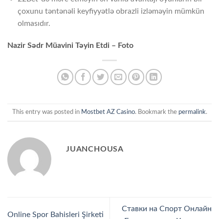
çoxunu təntənəli keyfiyyətlə obrazli izləməyin mümkün
olmasıdır.
Nazir Sədr Müavini Təyin Etdi – Foto
This entry was posted in
Mostbet AZ Casino
. Bookmark the
permalink
.
JUANCHOUSA
Ставки на Спорт Онлайн
Online Spor Bahisleri Şirketi