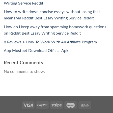
Writing Service Reddit
How to write down concise essays without losing that
means via Reddit Best Essay Writing Service Reddit
How do I keep away from spamming homework questions
on Reddit Best Essay Writing Service Reddit
8 Reviews + How To Work With An Affiliate Program
App Mostbet Download Official Apk
Recent Comments
No comments to show.